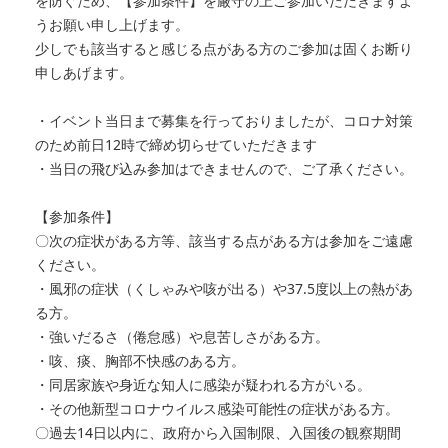
を防ぐため、【参加条件】を厳守の上ご参加いただきますよ
うお願い申し上げます。
少しでも該当すると感じる点がある方のご参加は固くお断り
申しあげます。
・イベント当日まで募集を行っておりましたが、コロナ対策
のため前日12時で締め切らせていただきます
・当日の飛び込み参加はできませんので、ご了承ください。
【参加条件】
〇次の症状がある方等、該当する点がある方は参加をご遠慮
ください。
・風邪の症状（くしゃみや咳が出る）や37.5度以上の熱があ
る方。
・強いだるさ（倦怠感）や息苦しさがある方。
・咳、痰、胸部不快感のある方。
・同居家族や身近な知人に感染が疑われる方がいる。
・その他新型コロナウイルス感染可能性の症状がある方。
〇過去14日以内に、政府から入国制限、入国後の観察期間