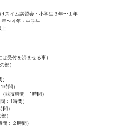
初心者向けスイム講習会・小学生３年〜１年
学生６年〜４年・中学生
以上
間前には受付を済ませる事）
中の部）
間）
：1時間）
４年（競技時間：1時間）
時間：1時間）
1時間）
の部）
技時間：２時間）