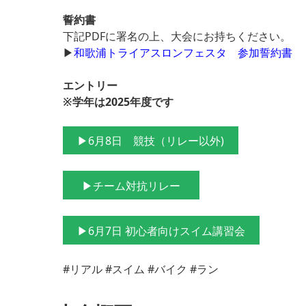
誓約書
下記PDFに署名の上、大会にお持ちください。
▶
和歌浦トライアスロンフェスタ 参加誓約書
エントリー
※学年は2025年度です
▶6月8日 競技（リレー以外)
▶チーム対抗リレー
▶6月7日 初心者向けスイム講習会
#リアル #スイム #バイク #ラン