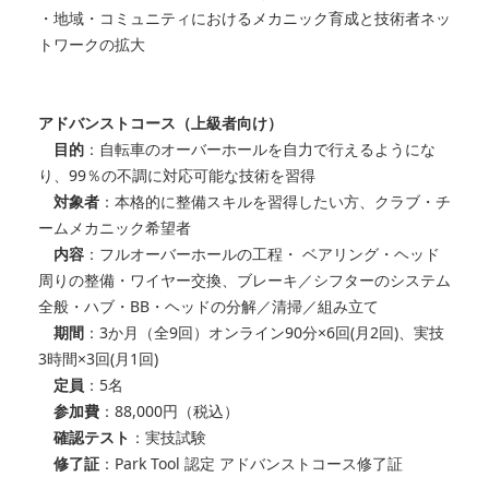
・地域・コミュニティにおけるメカニック育成と技術者ネッ
トワークの拡大
アドバンストコース（上級者向け）
目的
：自転車のオーバーホールを自力で行えるようにな
り、99％の不調に対応可能な技術を習得
対象者
：本格的に整備スキルを習得したい方、クラブ・チ
ームメカニック希望者
内容
：フルオーバーホールの工程・ ベアリング・ヘッド
周りの整備・ワイヤー交換、ブレーキ／シフターのシステム
全般・ハブ・BB・ヘッドの分解／清掃／組み立て
期間
：3か月（全9回）オンライン90分×6回(月2回)、実技
3時間×3回(月1回)
定員
：5名
参加費
：88,000円（税込）
確認テスト
：実技試験
修了証
：Park Tool 認定 アドバンストコース修了証