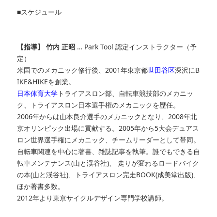
■スケジュール
【指導】
竹内 正昭
… Park Tool 認定インストラクター（予
定）
米国でのメカニック修行後、2001年東京都
世田谷区
深沢にB
IKE&HIKEを創業。
日本体育大学
トライアスロン部、自転車競技部のメカニッ
ク、トライアスロン日本選手権のメカニックを歴任。
2006年からは山本良介選手のメカニックとなり、2008年北
京オリンピック出場に貢献する。2005年から5大会デュアス
ロン世界選手権にメカニック、チームリーダーとして帯同。
自転車関連を中心に著書、雑誌記事を執筆。誰でもできる自
転車メンテナンス(山と渓谷社)、 走りが変わるロードバイク
の本(山と渓谷社)、トライアスロン完走BOOK(成美堂出版)、
ほか著書多数。
2012年より東京サイクルデザイン専門学校講師。