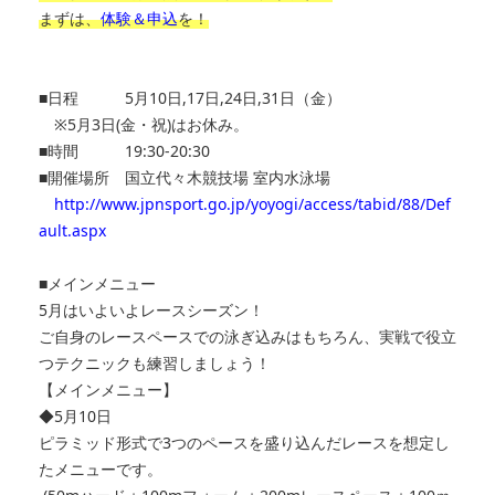
まずは、
体験＆申込
を！
■日程 5月10日,17日,24日,31日（金）
※5月3日(金・祝)はお休み。
■時間
19:30-20:30
■開催場所
国立代々木競技場 室内水泳場
http://www.jpnsport.go.jp/yoyogi/access/tabid/88/Def
ault.aspx
■メインメニュー
5月はいよいよレースシーズン！
ご自身のレースペースでの泳ぎ込みはもちろん、実戦で役立
つテクニックも練習しましょう！
【メインメニュー】
◆5月10日
ピラミッド形式で3つのペースを盛り込んだレースを想定し
たメニ
ューです。