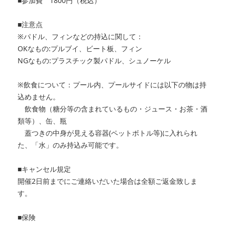
■参加費 1800円（税込）
■注意点
※パドル、フィンなどの持込に関して：
OKなもの:プルブイ、ビート板、フィン
NGなもの:プラスチック製パドル、シュノーケル
※飲食について：プール内、プールサイドには以下の物は持
込めません。
飲食物（糖分等の含まれているもの・ジュース・お茶・酒
類等）、缶、瓶
蓋つきの中身が見える容器(ペットボトル等)に入れられ
た、「水」のみ持込み可能です。
■キャンセル規定
開催2日前までにご連絡いだいた場合は全額ご返金致しま
す。
■保険