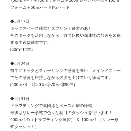
(50mハード＋100mフォーム＋200mレースペース＋
100ｍ
フォーム＋50ｍハード)×2セット
◆5月17日
キックのベース練習とスプリント練習のあと、
そのキックを活用しながら、
方向転換や減速後の加速を習得
する実践型練習です。
(60m×14本）
◆5月24日
前半にキックとスカーリングの感覚を養い、
メインメニュー
でその感覚を維持しながら強度を上げていく練習で
す。
(400m×3 ①50％‐②70％‐③90％)
◆5月31日
ドラフティングで集団泳とベース距離の練習。
最後はリレー形式で色々な種目のダッシュを行います！
400m×2の（ドラフティング練習） ＆ 100m×1 （リレー形
式ダッシュ！）