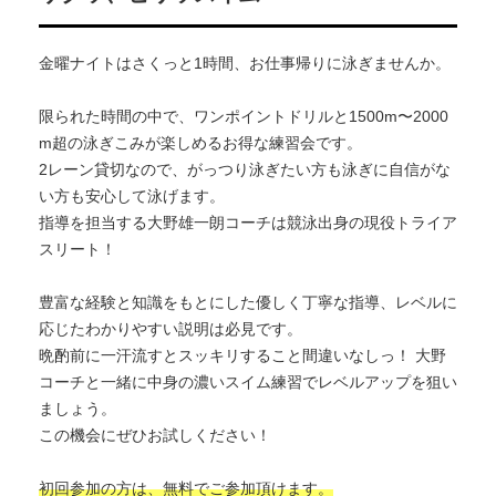
金曜ナイトはさくっと1時間、お仕事帰りに泳ぎませんか。
限られた時間の中で、ワンポイントドリルと1500m〜
2000
m超の泳ぎこみが楽しめるお得な練習会です。
2レーン貸切なので、
がっつり泳ぎたい方も泳ぎに自信がな
い方も安心して泳げます。
指導を担当する大野雄一朗コーチは競泳出身の現役トライア
スリー
ト！
豊富な経験と知識をもとにした優しく丁寧な指導、
レベルに
応じたわかりやすい説明は必見です。
晩酌前に一汗流すとスッキリすること間違いなしっ！ 大野
コーチと一緒に中身の濃いスイム練習でレベルアップを狙い
ま
しょう。
この機会にぜひお試しください！
初回参加の方は、無料でご参加頂けます。