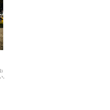
場）
い。