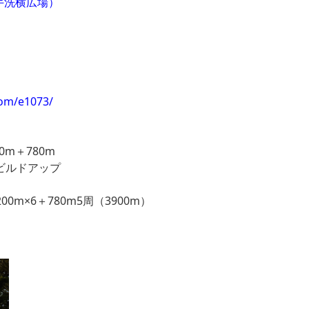
手洗横広場）
com/e1073/
0m＋780m
8本 ビルドアップ
×3
m×6＋780m5周（3900m）