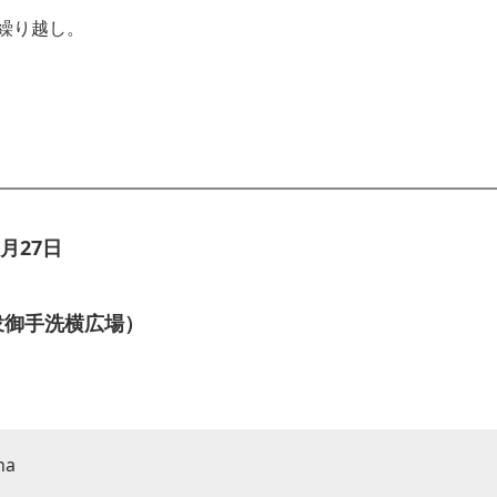
繰り越し。
月27日
衆御手洗横広場）
na