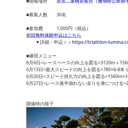
■開催場所
皇居二重橋前集合（珊瑚樹公衆御
■募集人数 30名
■参加費 1,000円（税込）
初回無料体験申込はこちら
▼詳細・申込＞＞
https://triathlon-lumina.
■練習メニュー
6月6日<レースペースの向上を図る>3120m＋156
6月13日<最大スピードの向上を図る>780×6-
6月20日<スピード持久力の向上を図る>1560m
6月27日<レース後半崩れない走りを身につける>200
開催時の様子