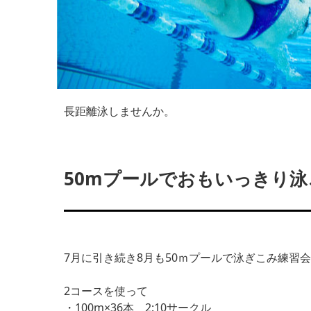
長距離泳しませんか。
50mプールでおもいっきり泳ご
7月に引き続き8月も50ｍプールで泳ぎこみ練習
2コースを使って
・100m×36本 2:10サークル