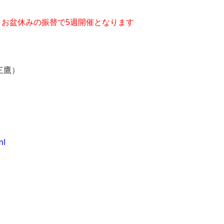
月お盆休みの振替で5週開催となります
三鷹）
ml