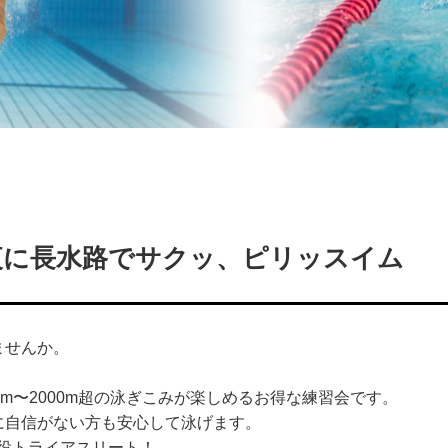
曜夜に長水路でサクッ、ピリッスイム
ませんか。
m〜
2000m超の泳ぎこみが楽しめるお得な練習会です。
に自信がない方も安心して泳げます。
役トライアスリー
ト！