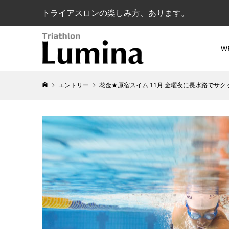
トライアスロンの楽しみ方、あります。
W
エントリー
花金★原宿スイム 11月 金曜夜に長水路でサ