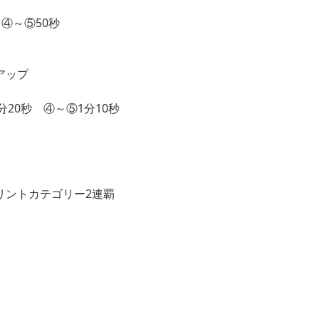
④～⑤50秒
アップ
分20秒 ④～⑤1分10秒
プリントカテゴリー2連覇