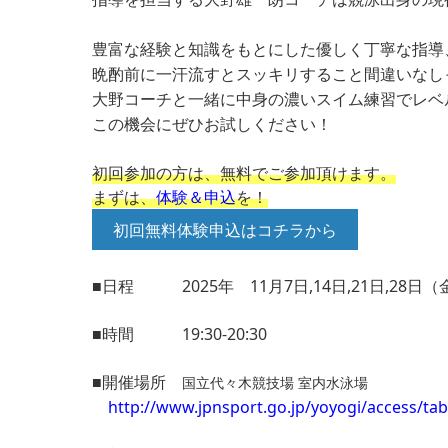
豊富な経験と知識をもとにした優しく丁寧な指導
晩酌前に一汗流すとスッキリすること間違いなし
大野コーチと一緒に中身の濃いスイム練習でレベ
この機会にぜひお試しください！
初回参加の方は、無料でご参加頂けます。
まずは、
体験＆申込
を！
初回無料体験申込はコチラから
■日程 2025年 11月7日,14日,21日,28日
■時間
19:30-20:30
■開催場所
国立代々木競技場 室内水泳場
http://www.jpnsport.go.jp/yoyogi/access/tab