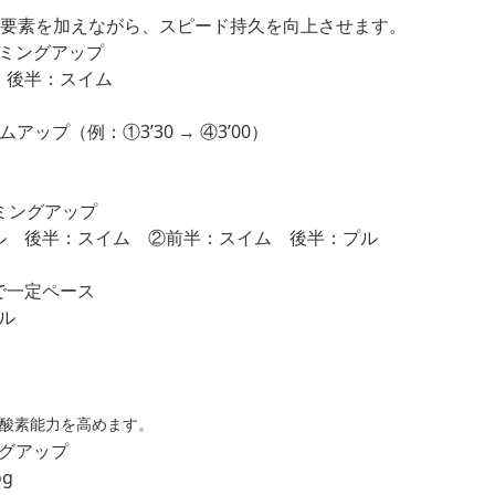
く要素を加えながら、スピード持久を向上させます。
ーミングアップ
 後半：スイム
プ（例：①3’30 → ④3’00）
ミングアップ
ル 後半：スイム ②前半：スイム 後半：プル
で一定ペース
ル
有酸素能力を高めます。
ングアップ
g