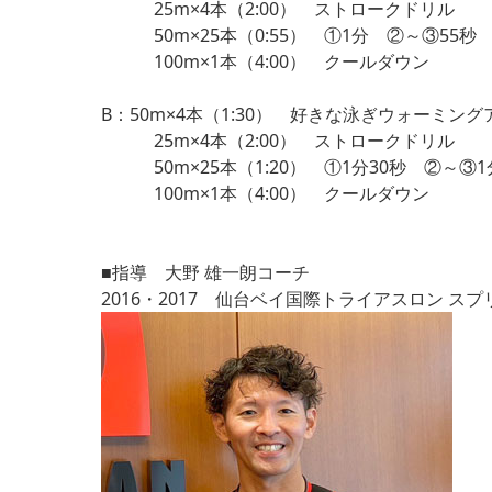
25m×4本（2:00） ストロークドリル
50m×25本（0:55） ①1分 ②～③55秒 
100m×1本（4:00） クールダウン
B：50m×4本（1:30） 好きな泳ぎウォーミング
25m×4本（2:00） ストロークドリル
50m×25本（1:20） ①1分30秒 ②～③1
100m×1本（4:00） クールダウン
■指導 大野 雄一朗コーチ
2016・2017 仙台ベイ国際トライアスロン ス