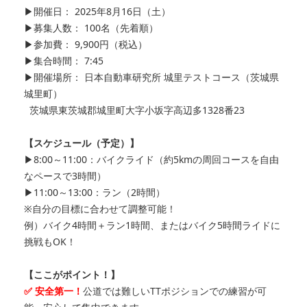
▶開催日： 2025年8月16日（土）
▶募集人数： 100名（先着順）
▶参加費： 9,900円（税込）
▶集合時間： 7:45
▶開催場所： 日本自動車研究所 城里テストコース（茨城県
城里町）
茨城県東茨城郡城里町大字小坂字高辺多1328番23
【スケジュール（予定）】
▶8:00～11:00：バイクライド（約5kmの周回コースを自由
なペースで3時間）
▶11:00～13:00：ラン（2時間）
※自分の目標に合わせて調整可能！
例）バイク4時間＋ラン1時間、またはバイク5時間ライドに
挑戦もOK！
【ここがポイント！】
✅ 安全第一！
公道では難しいTTポジションでの練習が可