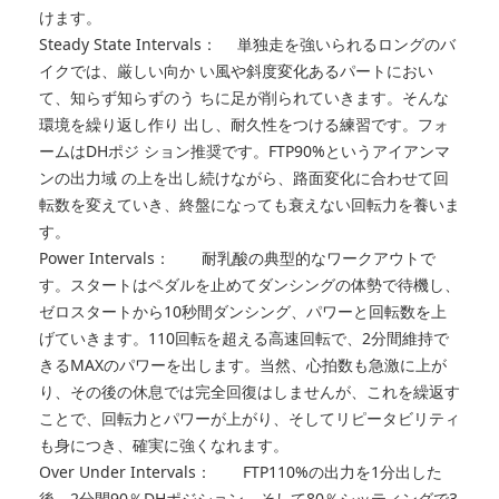
けます。
Steady State Intervals： 単独走を強いられるロングのバ
イクでは、厳しい向か い風や斜度変化あるパートにおい
て、知らず知らずのう ちに足が削られていきます。そんな
環境を繰り返し作り 出し、耐久性をつける練習です。フォ
ームはDHポジ ション推奨です。FTP90%というアイアンマ
ンの出力域 の上を出し続けながら、路面変化に合わせて回
転数を変えていき、終盤になっても衰えない回転力を養いま
す。
Power Intervals： 耐乳酸の典型的なワークアウトで
す。スタートはペダルを止めてダンシングの体勢で待機し、
ゼロスタートから10秒間ダンシング、パワーと回転数を上
げていきます。110回転を超える高速回転で、2分間維持で
きるMAXのパワーを出します。当然、心拍数も急激に上が
り、その後の休息では完全回復はしませんが、これを繰返す
ことで、回転力とパワーが上がり、そしてリピータビリティ
も身につき、確実に強くなれます。
Over Under Intervals： FTP110%の出力を1分出した
後、2分間90％DHポジション、そして80％シッティングで3