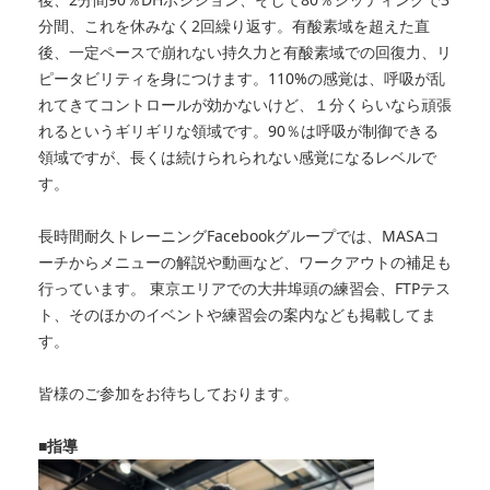
分間、これを休みなく2回繰り返す。有酸素域を超えた直
後、一定ペースで崩れない持久力と有酸素域での回復力、リ
ピータビリティを身につけます。110%の感覚は、呼吸が乱
れてきてコントロールが効かないけど、１分くらいなら頑張
れるというギリギリな領域です。90％は呼吸が制御できる
領域ですが、長くは続けられられない感覚になるレベルで
す。
長時間耐久トレーニングFacebookグループでは、MASAコ
ーチからメニューの解説や動画など、ワークアウトの補足も
行っています。 東京エリアでの大井埠頭の練習会、FTPテス
ト、そのほかのイベントや練習会の案内なども掲載してま
す。
皆様のご参加をお待ちしております。
■指導