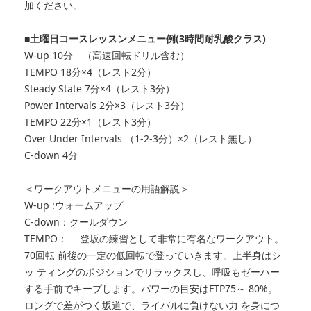
加ください。
■土曜日コースレッスンメニュー例(3時間耐乳酸クラス)
W-up 10分 （高速回転ドリル含む）
TEMPO 18分×4（レスト2分）
Steady State 7分×4（レスト3分）
Power Intervals 2分×3（レスト3分）
TEMPO 22分×1（レスト3分）
Over Under Intervals （1-2-3分）×2（レスト無し）
C-down 4分
＜ワークアウトメニューの用語解説＞
W-up :ウォームアップ
C-down：クールダウン
TEMPO： 登坂の練習として非常に有名なワークアウト。
70回転 前後の一定の低回転で登っていきます。上半身はシ
ッ ティングのポジションでリラックスし、呼吸もゼーハー
する手前でキープします。パワーの目安はFTP75～ 80%。
ロングで差がつく坂道で、ライバルに負けない力 を身につ