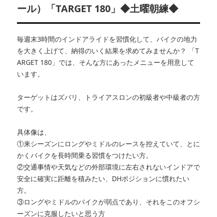
ール）「TARGET 180」◆土曜朝練◆
毎週末3時間のインドアライドを習慣化して、バイクの地力
を大きく上げて、納得のいく結果を求めてみませんか？ 「T
ARGET 180」では、そんな方にあったメニューを用意して
います。
ターゲットはズバリ、トライアスロンの初級者や中級者の方
です。
具体像は、
①来シーズンにロングやミドルのレースを控えていて、とに
かくバイクを長時間乗る習慣をつけたい方。
②交通事情や天気などの外部環境に左右されないインドアで
安全に確実に距離を積みたい、DHポジションに慣れたい
方。
③ロングやミドルのバイクが弱点であり、それをこのオフシ
ーズンに克服したいと思う方