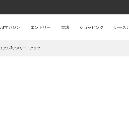
EBマガジン
エントリー
書籍
ショッピング
レース
y アミノバイタル®アスリートクラブ