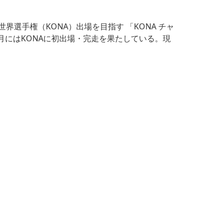
選手権（KONA）出場を目指す 「KONA チャ
0月にはKONAに初出場・完走を果たしている。現