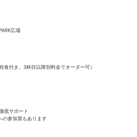
I PARK広場
。軽食付き。3杯目以降別料金でオーダー可）
）
を徹底サポート
への参加賞もあります