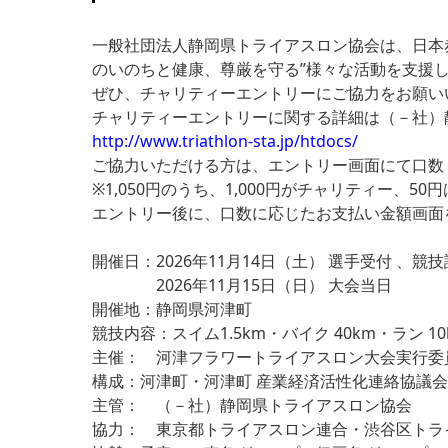
一般社団法人静岡県トライアスロン協会は、日本
のいのちと健康、尊厳を守る”様々な活動を支援
ぜひ、チャリティーエントリーにご協力をお願い
チャリティーエントリーに関する詳細は（－社）
http://www.triathlon-sta.jp/htdocs/
ご協力いただける方は、エントリー画面にて口数（
※1,050円のうち、1,000円がチャリティー、
エントリー後に、口数に応じたお支払い金額画面
開催日：2026年11月14日（土） 選手受付 、競
2026年11月15日（日） 大会当日
開催地：静岡県河津町
競技内容：スイム1.5km・バイク 40km・ラン 10
主催： 河津フラワートライアスロン大会実行委
構成：河津町・河津町 産業経済活性化連絡協議会 
主管： （－社）静岡県トライアスロン協会
協力： 東京都トライアスロン連合・渋谷区トライア