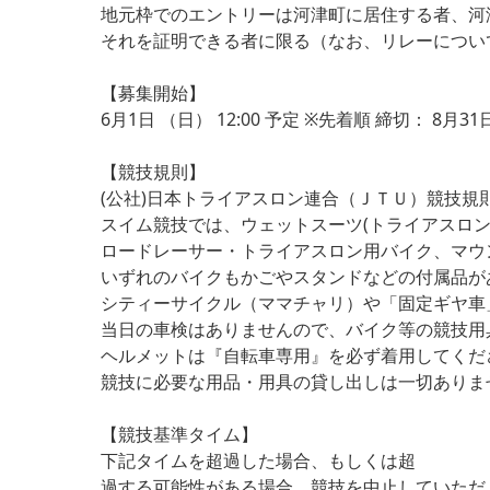
地元枠でのエントリーは河津町に居住する者、河
それを証明できる者に限る（なお、リレーについ
【募集開始】
6月1日 （日） 12:00 予定 ※先着順 締切： 8月3
【競技規則】
(公社)日本トライアスロン連合（ＪＴＵ）競技
スイム競技では、ウェットスーツ(トライアスロン
ロードレーサー・トライアスロン用バイク、マウ
いずれのバイクもかごやスタンドなどの付属品が
シティーサイクル（ママチャリ）や「固定ギヤ車
当日の車検はありませんので、バイク等の競技用
ヘルメットは『自転車専用』を必ず着用してくだ
競技に必要な用品・用具の貸し出しは一切ありま
【競技基準タイム】
下記タイムを超過した場合、もしくは超
過する可能性がある場合、競技を中止していただ