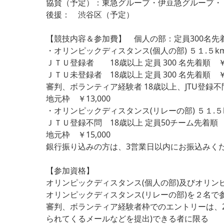
協賛（予定）：東急グループ・伊豆急グループ・ 
後援： 渋谷区（予定）
【競技内容＆参加費】 個人の部：定員300名先
・オリンピックディスタンス(個人の部) ５１.５
ＪＴＵ登録者 18歳以上 定員 300 名先着順 ￥2
ＪＴＵ未登録者 18歳以上 定員 300 名先着順 ￥2
審判、ボランティア経験者 18歳以上、JTU登録不問 
地元枠 ￥13,000
・オリンピックディスタンス(リレーの部) ５１.５
ＪＴＵ登録不問 18歳以上 定員50チーム先着順 ￥
地元枠 ￥15,000
銀行振り込みの方は、3営業日以内にお振込みく
【参加資格】
オリンピックディスタンス(個人の部)及びオリン
オリンピックディスタンス(リレーの部)を２名
審判、ボランティア経験者枠でのエントリーは、2
られてくるメールなどを提出)できる者に限る