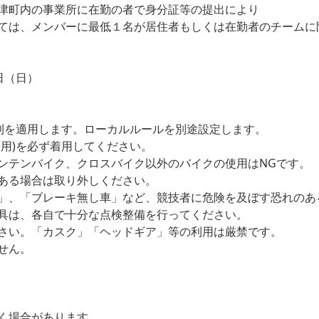
津町内の事業所に在勤の者で身分証等の提出により
ては、メンバーに最低１名が居住者もしくは在勤者のチームに
1日（日）
規則を適用します。ローカルルールを別途設定します。
用)を必ず着用してください。
ンテンバイク、クロスバイク以外のバイクの使用はNGです。
ある場合は取り外しください。
」、「ブレーキ無し車」など、競技者に危険を及ぼす恐れのあ
具は、各自で十分な点検整備を行ってください。
さい。「カスク」「ヘッドギア」等の利用は厳禁です。
せん。
く場合があります。