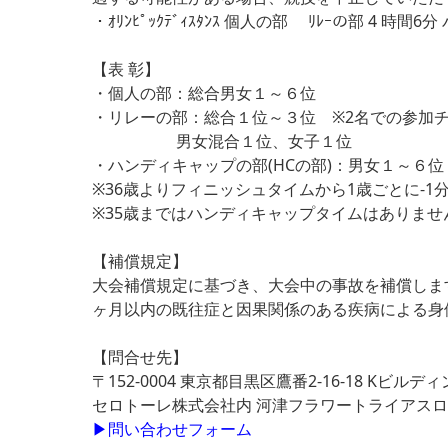
・ｵﾘﾝﾋﾟｯｸﾃﾞｨｽﾀﾝｽ 個人の部 ﾘﾚｰの部 4 時間6
【表 彰】
・個人の部：総合男女１～６位
・リレーの部：総合１位～３位 ※2名での参加
男女混合１位、女子１位
・ハンディキャップの部(HCの部)：男女１～６
※36歳よりフィニッシュタイムから1歳ごとに-1
※35歳まではハンディキャップタイムはありませ
【補償規定】
大会補償規定に基づき、大会中の事故を補償しま
ヶ月以内の既往症と因果関係のある疾病による身
【問合せ先】
〒152-0004 東京都目黒区鷹番2-16-18 Kビルディ
セロトーレ株式会社内 河津フラワートライアス
▶問い合わせフォーム