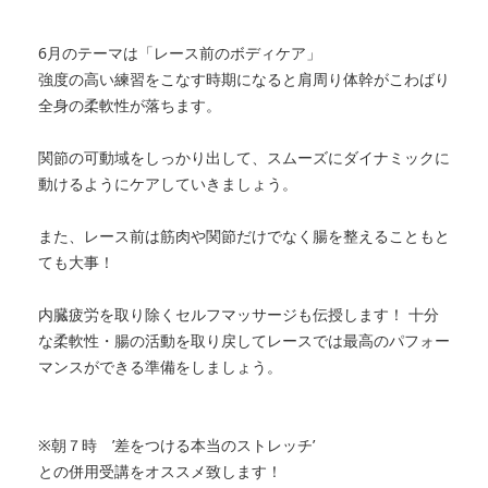
6月のテーマは「レース前のボディケア
」
強度の高い練習
を
こなす時期になると肩周り体幹がこわばり
全身の
柔軟性が落ちます。
関節の可動域をしっかり出して、スムーズにダイナミックに
動けるように
ケアしていきましょう。
また、
レース前は筋肉や関節だけでなく腸
を
整えることもと
ても大事！
内臓疲労
を
取り除くセルフマッサージも伝授します！ 十分
な柔軟性・
腸の活動
を
取り戻してレースでは最高のパフォー
マンスができる準
備
を
しましょう。
※朝７時 ’差をつける本当のストレッチ’
との併用受講をオススメ致します！