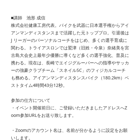
■講師 池形 成信
株式会社健康工房代表。バイクを武器に日本選手権からアイ
アンマンディスタンスまで活躍した元トッププロ。引退後は
J リーガーのパーソナルコーチをはじめ、多くの選手育成に
関わる。トライアスロンでは鷲津（旧姓・今泉）奈緒美を宮
古島大会史上最年少優勝に導くなど多くの選手強化、普及に
携わる。現在は、長崎でエイジグルーパーへの指導やサッカ
ーの強豪クラブチーム「スネイルSC」のフィジカルコーチ
も務める。アイアンマンディスタンスバイク（180.2km）ベ
ストタイム4時間43分12秒。
参加の仕方について
・イベント開催前日に、ご登録いただきましたアドレスへZ
oom参加URLをお送り致します。
・Zoomのアカウント名は、名前が分かるように設定をお願
いします。