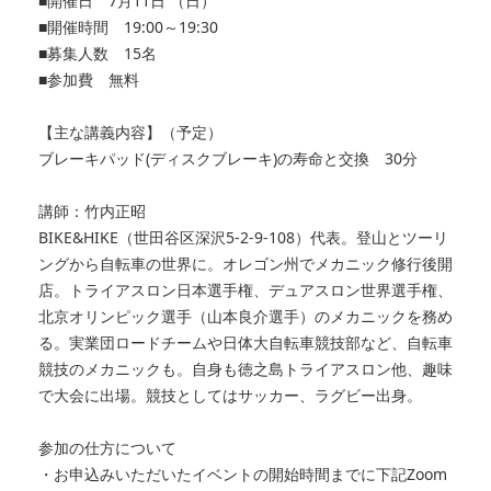
■開催日 7月11日 （日）
■開催時間 19:00～19:30
■募集人数 15名
■参加費 無料
【主な講義内容】（予定）
ブレーキパッド(ディスクブレーキ)の寿命と交換 30分
講師：竹内正昭
BIKE&HIKE（世田谷区深沢5-2-9-108）代表。登山とツーリ
ングから自転車の世界に。オレゴン州でメカニック修行後開
店。トライアスロン日本選手権、デュアスロン世界選手権、
北京オリンピック選手（山本良介選手）のメカニックを務め
る。実業団ロードチームや日体大自転車競技部など、自転車
競技のメカニックも。自身も徳之島トライアスロン他、趣味
で大会に出場。競技としてはサッカー、ラグビー出身。
参加の仕方について
・お申込みいただいたイベントの開始時間までに下記Zoom