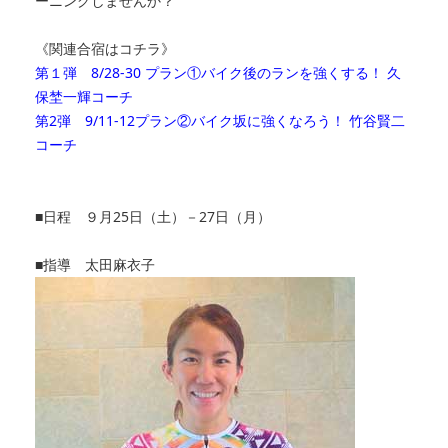
ーニングしませんか？
《関連合宿はコチラ》
第１弾 8/28-30 プラン①バイク後のランを強くする！ 久
保埜一輝コーチ
第2弾 9/11-12プラン②バイク坂に強くなろう！ 竹谷賢二
コーチ
■日程 ９月25日（土）－27日（月）
■指導 太田麻衣子