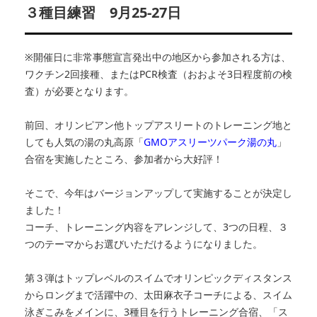
３種目練習 9月25-27日
※開催日に非常事態宣言発出中の地区から参加される方は、
ワクチン2回接種、またはPCR検査（おおよそ3日程度前の検
査）が必要となります。
前回、オリンピアン他トップアスリートのトレーニング地と
しても人気の湯の丸高原「
GMOアスリーツパーク湯の丸
」
合宿を実施したところ、参加者から大好評！
そこで、今年はバージョンアップして実施することが決定し
ました！
コーチ、トレーニング内容をアレンジして、3つの日程、３
つのテーマからお選びいただけるようになりました。
第３弾はトップレベルのスイムでオリンピックディスタンス
からロングまで活躍中の、太田麻衣子コーチによる、スイム
泳ぎこみをメインに、3種目を行うトレーニング合宿、「ス