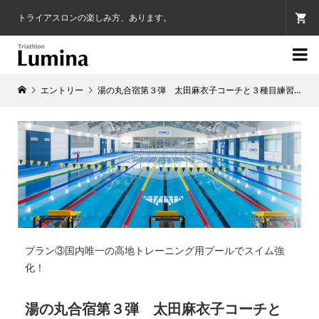
トライアスロンの楽しみ方、あります。

エントリー
湯の丸合宿第３弾 太田麻衣子コーチと３種目練習 9月25-27日
プラン③国内唯一の高地トレーニング用プールでスイム強
化！
湯の丸合宿第３弾 太田麻衣子コーチと