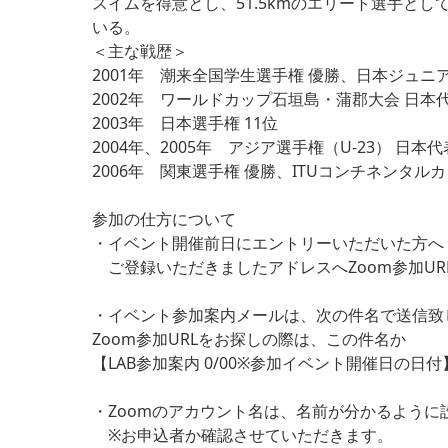
スイムを得意とし、51.5kmのエリート選手と
いる。
＜主な戦歴＞
2001年 潮来全国学生選手権 優勝、日本ジュニ
2002年 ワールドカップ石垣島・蒲郡大会 日本
2003年 日本選手権 11位
2004年、2005年 アジア選手権（U-23） 日本代
2006年 関東選手権 優勝、ITUコンチネンタル
参加の仕方について
・イベント開催前日にエントリーいただいた方へ
ご登録いただきましたアドレスへZoom参加UR
・イベント参加案内メールは、次の件名で送信致
Zoom参加URLをお探しの際は、この件名か
【LAB参加案内 0/00※参加イベント開催日の
・Zoomのアカウント名は、名前が分かるように
※お申込者か確認させていただきます。