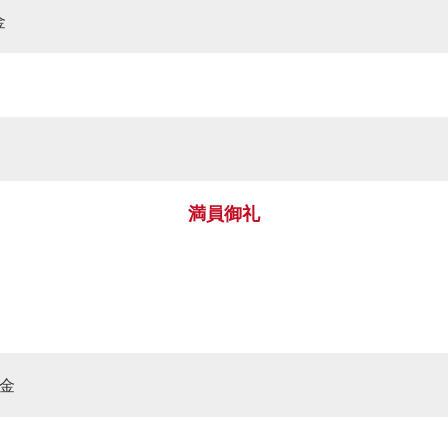
金
満員御礼
～金