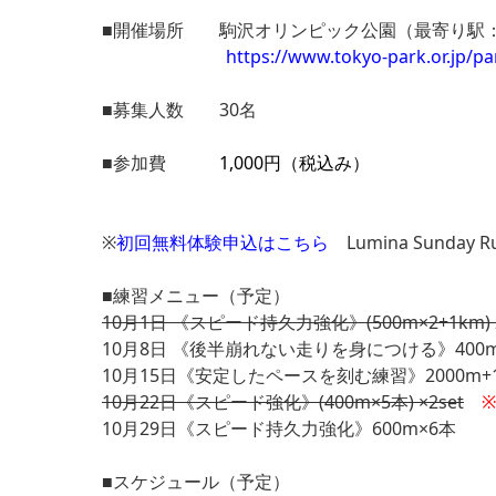
■開催場所 駒沢オリンピック公園（最寄り駅
https://www.tokyo-park.or.jp/p
■募集人数 30名
■参加費
1,000円（税込み）
※
初回無料体験申込はこちら
Lumina Sund
■練習メニュー（予定）
10月1日 《スピード持久力強化》(500m×2+1km) 2
10月8日 《後半崩れない走りを身につける》400m
10月15日《安定したペースを刻む練習》2000m+10
10月22日《スピード強化》(400m×5本) ×2set
10月29日《スピード持久力強化》600m×6本
■スケジュール（予定）