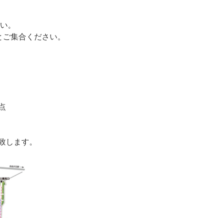
さい。
へとご集合ください。
点
致します。