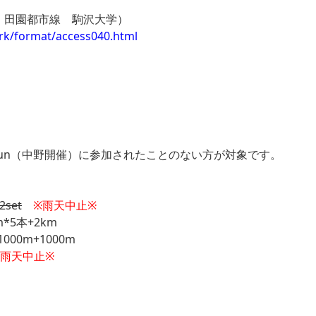
：田園都市線 駒沢大学）
ark/format/access040.html
ay Run（中野開催）に参加されたことのない方が対象です。
set
※雨天中止※
*5本+2km
00m+1000m
※雨天中止※