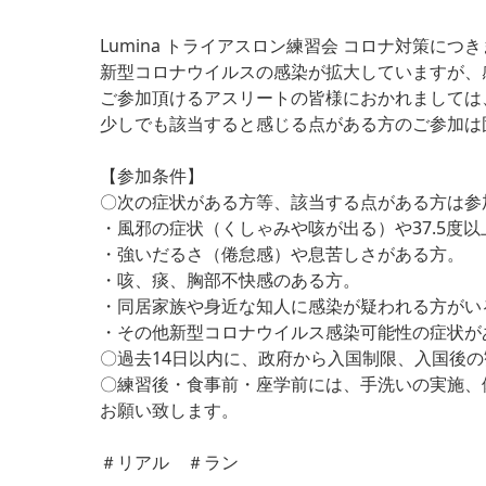
Lumina トライアスロン練習会 コロナ対策につ
新型コロナウイルスの感染が拡大していますが、
ご参加頂けるアスリートの皆様におかれましては
少しでも該当すると感じる点がある方のご参加は
【参加条件】
〇次の症状がある方等、該当する点がある方は参
・風邪の症状（くしゃみや咳が出る）や37.5度
・強いだるさ（倦怠感）や息苦しさがある方。
・咳、痰、胸部不快感のある方。
・同居家族や身近な知人に感染が疑われる方がい
・その他新型コロナウイルス感染可能性の症状が
〇過去14日以内に、政府から入国制限、入国後
〇練習後・食事前・座学前には、手洗いの実施、
お願い致します。
＃リアル ＃ラン