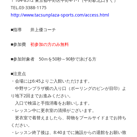
〒164-8512 東京都中野区中野4-1-1（中野駅北口すぐ）
TEL.03-3388-1175
http://www.tacsunplaza-sports.com/access.html
■指導 井上優コーチ
■参加費
初参加の方のみ無料
■参加対象者 50ｍを50秒～90秒で泳げる方
■注意点
・会場には6:45よりご入館いただけます。
中野サンプラザ横の入り口（ボーリングのピンが目印）よ
り地下2回までお進みください。
入口で検温と手指消毒をお願いします。
・レッスン中に更衣室の清掃がございます。
更衣室で着替えましたら、荷物をプールサイドまでお持ち
ください。
・レッスン終了後は、8:40までに施設からの退館をお願い致