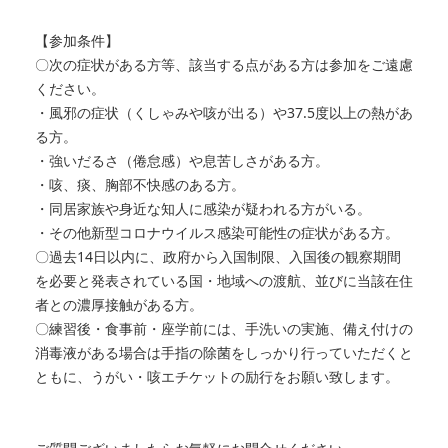
【参加条件】
〇次の症状がある方等、該当する点がある方は参加をご遠慮
ください。
・風邪の症状（くしゃみや咳が出る）や37.5度以上の熱があ
る方。
・強いだるさ（倦怠感）や息苦しさがある方。
・咳、痰、胸部不快感のある方。
・同居家族や身近な知人に感染が疑われる方がいる。
・その他新型コロナウイルス感染可能性の症状がある方。
〇過去14日以内に、政府から入国制限、入国後の観察期間
を必要と発表されている国・地域への渡航、並びに当該在住
者との濃厚接触がある方。
〇練習後・食事前・座学前には、手洗いの実施、備え付けの
消毒液がある場合は手指の除菌をしっかり行っていただくと
ともに、うがい・咳エチケットの励行をお願い致します。