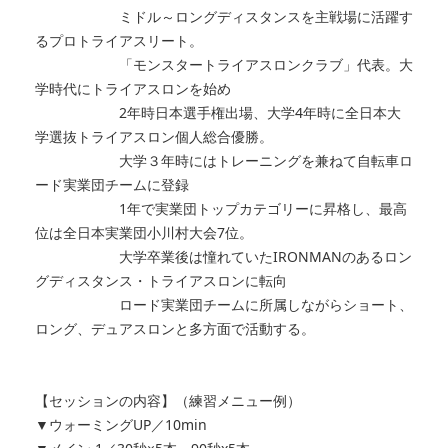
ミドル～ロングディスタンスを主戦場に活躍す
るプロトライアスリート。
「モンスタートライアスロンクラブ」代表。大
学時代にトライアスロンを始め
2年時日本選手権出場、大学4年時に全日本大
学選抜トライアスロン個人総合優勝。
大学３年時にはトレーニングを兼ねて自転車ロ
ード実業団チームに登録
1年で実業団トップカテゴリーに昇格し、最高
位は全日本実業団小川村大会7位。
大学卒業後は憧れていたIRONMANのあるロン
グディスタンス・トライアスロンに転向
ロード実業団チームに所属しながらショート、
ロング、デュアスロンと多方面で活動する。
【セッションの内容】（練習メニュー例）
▼ウォーミングUP／10min