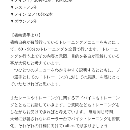
▼メイン 1／30秒×5本、90秒x5本
▼レスト／5分
▼メイン ２／10分x2本
▼ダウン／5分
【篠崎選手より】
篠崎自身が普段行っているトレーニングメニューをもとにし
て、60～90分のトレーニングを全員で行います。 トレーニ
ングを行う上でその内容と意図、目的を各自が理解している
事が大切だと考えています。
一つひとつのメニューをわかりやすく説明するとともに、プ
ロ選手としての「トレーニングに対しての意識」を感じとっ
ていただければと思います。
またレースやトレーニングに関するアドバイスもトレーニン
グとともにお話していきます。ご質問などもトレーニングを
しながらお受けできればと考えています。 毎週同じ時間、
天候に影響されないローラー台でバイクトレーニングを習慣
化。それぞれの目標に向けてrollersで頑張りましょう！！