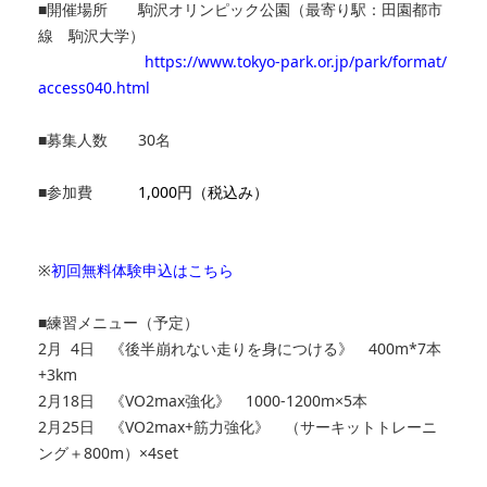
■開催場所 駒沢オリンピック公園（最寄り駅：田園都市
線 駒沢大学）
https://www.tokyo-park.or.jp/park/format/
access040.html
■募集人数 30名
■参加費
1,000円（税込み）
※
初回無料体験申込はこちら
■練習メニュー（予定）
2月 4日 《後半崩れない走りを身につける》 400m*7本
+3km
2月18日 《VO2max強化》 1000-1200m×5本
2月25日 《VO2max+筋力強化》 （サーキットトレーニ
ング＋800m）×4set