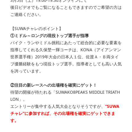
3月5日（土）19:00‐19:30オンラインにて
後日ビデオでもご覧になることもできますのでご希望の方は
ご連絡ください。
【SUWAチャレのポイント】
①ミドル～ロングの現役トップ選手が指導
バイク・ランやミドル挑戦にあたって総合的に必要な要素を
指導してくれる久保埜一輝コーチは、KONA（アイアンマン
世界選手権）2019年大会の日本人１位、佐渡Ａ・Ｂ両タイ
プ優勝経験をもつ現役トップ選手。指導者としても高い人気
を誇っています。
②注目の新レースへの出場権を確実にゲット！
待望の開催が待たれる「SUWAKO8PEAKS MIDDLE TRIATH
LON」。
エントリーが集中する人気大会となりそうですが、
“SUWA
チャレ”に参加すれば、その出場権を確実にゲットできま
す。