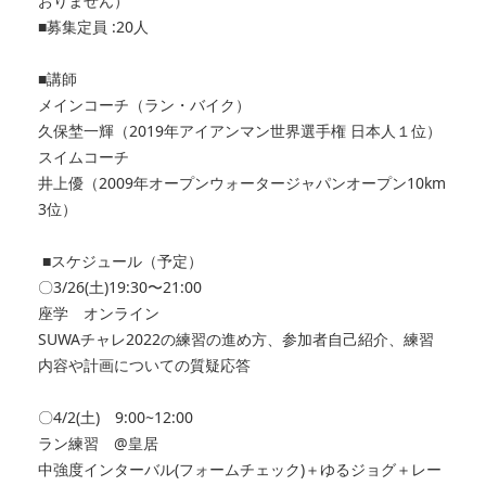
おりません）
■募集定員 :20人
■講師
メインコーチ（ラン・バイク）
久保埜一輝（2019年アイアンマン世界選手権 日本人１位）
スイムコーチ
井上優（2009年オープンウォータージャパンオープン10km
3位）
■スケジュール（予定）
〇3/26(土)19:30〜21:00
座学 オンライン
SUWAチャレ2022の練習の進め方、参加者自己紹介、練習
内容や計画についての質疑応答
〇4/2(土) 9:00~12:00
ラン練習 @皇居
中強度インターバル(フォームチェック)＋ゆるジョグ＋レー