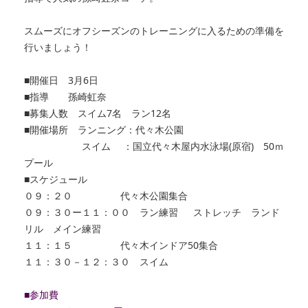
スムーズにオフシーズンのトレーニングに入るための準備を
行いま
しょう！
■開催日 3月6日
■指導
孫
崎虹奈
■募集人数 スイム7名 ラン12名
■開催場所 ランニング：代々木公園
スイム ：国立代々木屋内水泳場(原宿) 50ｍ
プール
■スケジュール
０９：２０ 代々木公園集合
０９：３０ー１１：００ ラン練習 ストレッチ ランド
リル メイン練習
１１：１５ 代々木インドア50集合
１１：３０－１２：３０ スイム
■参加費