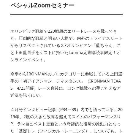
ペシャルZoomセミナー
オリンピック戦線で220戦超のエリートレースを戦ってき
た、圧倒的な戦績と明るい人柄で、内外のトライアスリート
からリスペクトされている３×オリンピアン「藍ちゃん」こ
と上田藍選手をゲストに招いたLumina定期購読者限定！オ
ンラインイベント。
今季からIRONMANのプロカテゴリーに参戦している上田選
手の「初アイアンマン・ディスタンス」（IRONMAN TEXA
S 4/23開催）レース直後に、ロング挑戦への手ごたえなど
近況を訊くほか、
４月号インタビュー記事（P34～39）内でも語っている、20
19年、2度の大きな故障を超えてスイムのパフォーマンスU
P、ラン自己ベスト更新という奇跡的な復帰の原動力となっ
た「基礎トレ（フィジカルトレーニング）」についても、ト