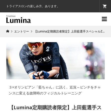
トライアスロンの楽しみ方、あります。

エントリー
【Lumina定期購読者限定】上田藍選手スペシャルZoomセミナー 4月30日
３×オリンピアン「藍ちゃん」に訊く、近況～ピンチをチャ
ンスに変える故障時のフィジカルトレーニング
【Lumina定期購読者限定】上田藍選手ス