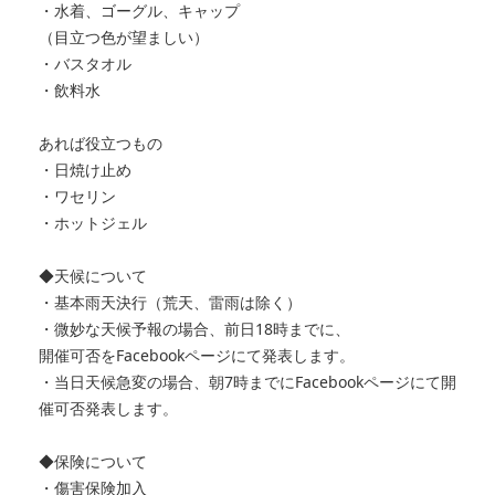
・水着、ゴーグル、キャップ
（目立つ色が望ましい）
・バスタオル
・飲料水
あれば役立つもの
・日焼け止め
・ワセリン
・ホットジェル
◆天候について
・基本雨天決行（荒天、雷雨は除く）
・微妙な天候予報の場合、前日18時までに、
開催可否をFacebookページにて発表します。
・当日天候急変の場合、
朝7時までにFacebookページにて開
催可否発表します。
◆保険について
・傷害保険加入