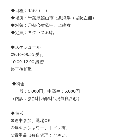
◆日程：4/30（土）
◆場所：千葉県館山市北条海岸（堤防左側）
◆対象：①初心者②中、上級者
◆定員：各クラス30名
◆スケジュール
09:40-09:55 受付
10:00-12:00 練習
終了後解散
◆料金
・一般：6,000円／中高生：5,000円
（内訳：参加料.保険料.消費税含む）
◆備考
※途中参加、退場OK
※無料水シャワー、トイレ有。
※貴重品は各自管理ください。