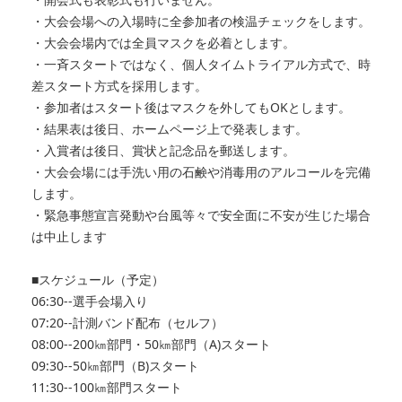
・大会会場への入場時に全参加者の検温チェックをします。
・大会会場内では全員マスクを必着とします。
・一斉スタートではなく、個人タイムトライアル方式で、時
差スタート方式を採用します。
・参加者はスタート後はマスクを外してもOKとします。
・結果表は後日、ホームページ上で発表します。
・入賞者は後日、賞状と記念品を郵送します。
・大会会場には手洗い用の石鹸や消毒用のアルコールを完備
します。
・緊急事態宣言発動や台風等々で安全面に不安が生じた場合
は中止します
■スケジュール（予定）
06:30--選手会場入り
07:20--計測バンド配布（セルフ）
08:00--200㎞部門・50㎞部門（A)スタート
09:30--50㎞部門（B)スタート
11:30--100㎞部門スタート