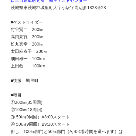
日本自動車研究所 城里テストセンター
茨城県東茨城郡城里町大字小坂字高辺多1328番23
■ゲストライダー
竹谷賢二 200㎞
高岡亮寛 200㎞
松丸真幸 200㎞
太田麻衣子 200㎞
細田雄一 100km
上田藍 100km
■後援 城里町
■種目
①200㎞(35周回)
②100㎞(18周回)
③ 50㎞(9周回）A8:00スタート
④ 50㎞(9周回）B9:30スタート
但し、100㎞部門と50㎞部門（A,B出場時間を選べます）は