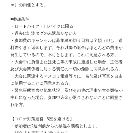
ｍ）の内側とする。
■参加条件
・ロードバイク・TTバイクに限る
・過去に計測タグの未返却がない人
・参加費のキャンセルは募集締め切り日前は全額（但し、送
料差引き）返金します。それ以降の返金はほとんどの費用が
発生しているので、不可とします。これに同意される方。
・大会中に負傷または死亡等の事故に遭遇した場合、主催者
及び大会関係者に対する責任の一切の免除に同意される方。
・大会に関連するマスコミ報道等々に、名前及び写真を自由
に使用することに同意される方。
・緊急事態宣言や気象状況、及びその他の理由で大会競技が
中止になった場合、参加申込金が返金されないことに同意さ
れる方。
【コロナ対策運営--3蜜を避ける】
・参加者は2週間前からの検温を義務とします。
・開会式も表彰式も行いません。