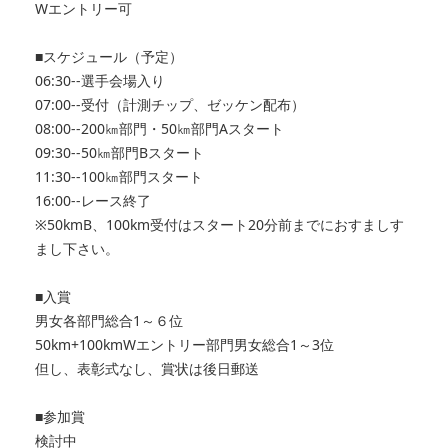
Wエントリー可
■スケジュール（予定）
06:30--選手会場入り
07:00--受付（計測チップ、ゼッケン配布）
08:00--200㎞部門・50㎞部門Aスタート
09:30--50㎞部門Bスタート
11:30--100㎞部門スタート
16:00--レース終了
※50kmB、100km受付はスタート20分前までにおすましす
まし下さい。
■入賞
男女各部門総合1～６位
50km+100kmWエントリー部門男女総合1～3位
但し、表彰式なし、賞状は後日郵送
■参加賞
検討中