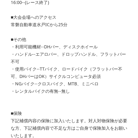
16:00--(レース終了)
■大会会場へのアクセス
常磐自動車道水戸ICから25分
■その他
・利用可能機材--DHバー、ディスクホイール
・ハンドル--エアロバー、ドロップハンドル、フラットバー
不可
・使用バイク--TTバイク、ロードバイク（フラットバー不
可、DHバーはOK）サイクルコンピュータ必須
・NGバイク--クロスバイク、MTB、ミニベロ
・レンタルバイクの有無--無し
■保険
下記補償内容の保険に加入いたします。対人対物保険が必要
な方、下記補償内容で不足な方はご自身で保険加入をお願い
いたします。