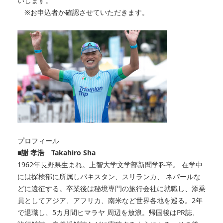
いします。
※お申込者か確認させていただきます。
プロフィール
■謝 孝浩 Takahiro Sha
1962年長野県生まれ。上智大学文学部新聞学科卒。 在学中
には探検部に所属しパキスタン、スリランカ、 ネパールな
どに遠征する。卒業後は秘境専門の旅行会社に就職し、添乗
員としてアジア、アフリカ、南米など世界各地を巡る。2年
で退職し、5カ月間ヒマラヤ 周辺を放浪。帰国後はPR誌、