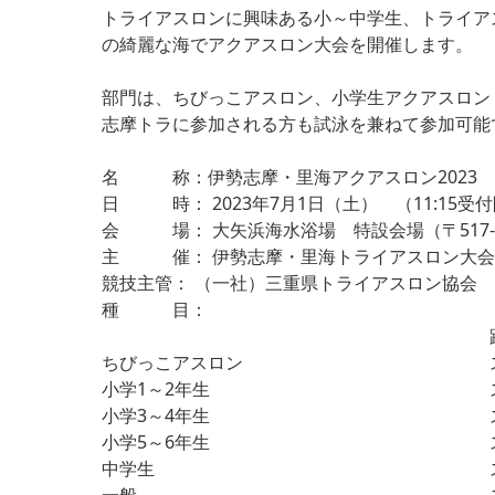
トライアスロンに興味ある小～中学生、トライア
の綺麗な海でアクアスロン大会を開催します。
部門は、ちびっこアスロン、小学生アクアスロン
志摩トラに参加される方も試泳を兼ねて参加可能
名 称：伊勢志摩・里海アクアスロン2023
日 時： 2023年7月1日（土） （11:15受
会 場： 大矢浜海水浴場 特設会場（〒517-0
主 催： 伊勢志摩・里海トライアスロン大会
競技主管： （一社）三重県トライアスロン協会
種 目：
ちびっこアスロン
小学1～2年生
小学3～4年生
小学5～6年生
中学生