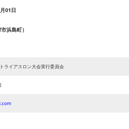
月01日
摩市浜島町）
トライアスロン大会実行委員会
日
ri.com