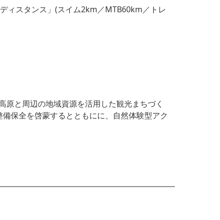
ディスタンス」(スイム2km／MTB60km／トレ
根の上高原と周辺の地域資源を活用した観光まちづく
整備保全を啓蒙するとともにに、自然体験型アク