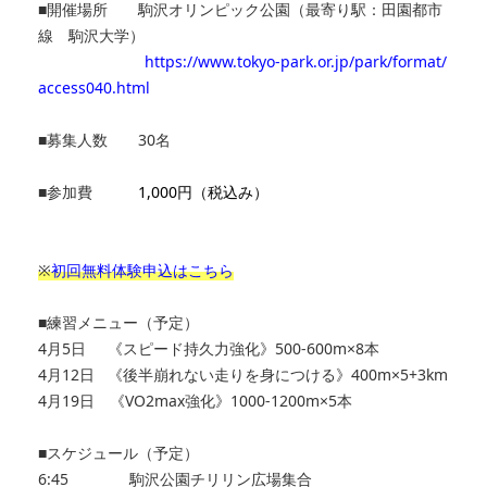
■開催場所 駒沢オリンピック公園（最寄り駅：田園都市
線 駒沢大学）
https://www.tokyo-park.or.jp/park/format/
access040.html
■募集人数 30名
■参加費
1,000円（税込み）
※
初回無料体験申込はこちら
■練習メニュー（予定）
4月5日 《スピード持久力強化》500-600m×8本
4月12日 《後半崩れない走りを身につける》400m×5+3km
4月19日 《VO2max強化》1000-1200m×5本
■スケジュール（予定）
6:45 駒沢公園チリリン広場集合