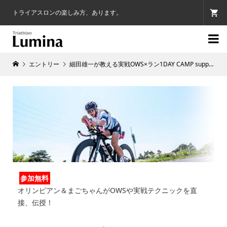
トライアスロンの楽しみ方、あります。

エントリー
細田雄一が教える実戦OWS×ラン1DAY CAMP supported by アミノバイタル®
参加無料
オリンピアン＆まごちゃんがOWSや実戦テクニックを直
接、伝授！