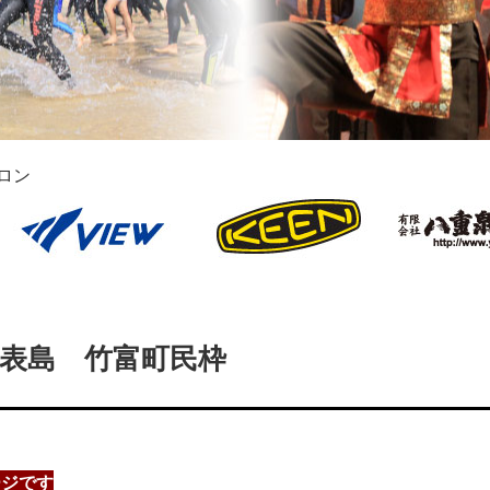
ロン
西表島 竹富町民枠
ージです