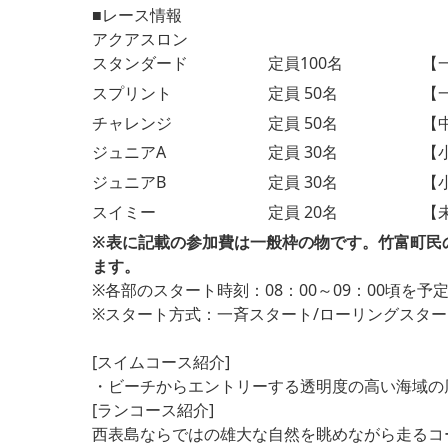
■レース情報
アクアスロン
スタンダード
定員100名
【一
スプリント
定員 50名
【一
チャレンジ
定員 50名
【中
ジュニアA
定員 30名
【小
ジュニアB
定員 30名
【小
スイミー
定員 20名
【未
※表に記載の参加費は一般枠の物です。竹富町民
ます。
※各部のスタート時刻：08：00～09：00頃を
※スタート方式：一斉スタート/ローリングスタ
[スイムコース紹介]
・ビーチからエントリーする透明度の高い海域の
[ランコース紹介]
西表島ならではの雄大な自然を眺めながら走るコ