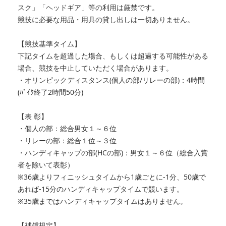
スク」「ヘッドギア」等の利用は厳禁です。
競技に必要な用品・用具の貸し出しは一切ありません。
【競技基準タイム】
下記タイムを超過した場合、もしくは超過する可能性がある
場合、競技を中止していただく場合があります。
・オリンピックディスタンス(個人の部/リレーの部)：4時間
(ﾊﾞｲｸ終了2時間50分)
【表 彰】
・個人の部：総合男女１～６位
・リレーの部：総合１位～３位
・ハンディキャップの部(HCの部)：男女１～６位（総合入賞
者を除いて表彰）
※36歳よりフィニッシュタイムから1歳ごとに-1分、50歳で
あれば-15分のハンディキャップタイムで競います。
※35歳まではハンディキャップタイムはありません。
【補償規定】