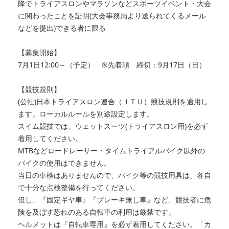
降でトライアスロンやマラソンなどスポーツイベント・大会
に関わったことを証明(大会事務局より送られてくるメール
などを提出)できる者に限る
【募集開始】
7月1日12:00～（予定） ※先着順 締切：9月17日（日）
【競技規則】
(公社)日本トライアスロン連合（ＪＴＵ）競技規則を適用し
ます。ローカルルールを別途設定します。
スイム競技では、ウェットスーツ(トライアスロン用)を必ず
着用してください。
MTBなどロードレーサー・タイムトライアルバイク以外の
バイクの使用はできません。
当日の車検はありませんので、バイク等の競技用具は、各自
で十分な点検整備を行ってください。
但し、『固定ギヤ車』『ブレーキ無し車』など、競技者に危
険を及ぼす恐れのある自転車の利用は厳禁です。
ヘルメットは『自転車専用』を必ず着用してください。「カ