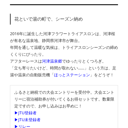
花といで湯の町で、シーズン納め
2016年に誕生した河津フラワートライアスロンは、河津桜
が有名な温泉地、静岡県河津市が舞台。
年間を通して温暖な気候は、トライアスロンシーズンの締め
くくりにぴったり。
アフターレースは
河津温泉郷
でゆったりとくつろぎ。
「立ち寄りたいけど、時間が取れない……」という方は、足
湯や温泉の自動販売機「
ほっとステーション
」をどうぞ！
ふるさと納税での大会エントリーを受付中。大会エント
リーに宿泊補助券が付いてくるお得セットです。数量限
定ですので、お申し込みはお早めに！
▶JTU登録者
▶JTU未登録者
▶リレー