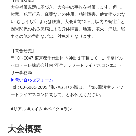
大会補償規定に基づき、大会中の事故を補償します。但し、
故意、犯罪行為、麻薬などの使用、精神障害、他覚症状のな
い“むちうち症”または腰痛、大会直前12ヶ月以内の既往症と
因果関係のある疾病による身体障害、地震、噴火、津波、戦
争その他の争乱などは、対象外となります。
【問合せ先】
〒101-0047 東京都千代田区内神田１丁目１０−１ 平富ビル
セロトーレ株式会社内 河津フラワートライアスロンエント
リー事務局
▶問い合わせフォーム
Tel : 03-6805-2895 問い合わせの際は、「第8回河津フラワ
ートライアスロンに関して」とお伝えください。
#リアル #スイム #バイク #ラン
大会概要