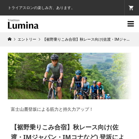
トライアスロンの楽しみ方、あります。

エントリー
【裾野乗りこみ合宿】秋レース向け(佐渡・IMジャパン・IMコナなど) 登坂による筋力と持久力アップ
富士山麓登坂による筋力と持久力アップ！
【裾野乗りこみ合宿】秋レース向け(佐
渡・IMジャパン・IMコナなど) 登坂によ