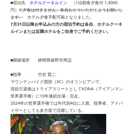
■宿泊先
ホテルクーネルイン
（1泊朝食夕食付 1,4000
円）※
夕食は付きません。各自おとりいただくようお願いし
ます。
ホテル夕食手配可能となりました。
7月31日以降お申込みの方の宿泊予約は各自、ホテルクーネ
ルインまたは近隣ホテルをご自身でご予約ください。
■開催場所 静岡県裾野市周辺
■指導 竹谷 賢二
マウンテンバイク競技（XC）のオリンピアンで、
現役引退後はトライアスリートとしてKONA（アイアンマン
世界選手権）に10年連続出場・完走。
2024年の世界選手権では年代別4位に入賞。指導者、アドバ
イザーとしても多方面で活躍している。