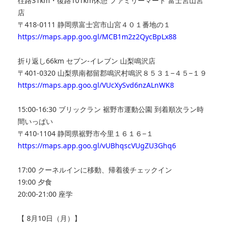
往路31km・復路101km休憩 ファミリーマート 富士宮山宮
店
〒418-0111 静岡県富士宮市山宮４０１番地の１
https://maps.app.goo.gl/MCB1m2z2QycBpLx88
折り返し66km セブン-イレブン 山梨鳴沢店
〒401-0320 山梨県南都留郡鳴沢村鳴沢８５３１−４５−１９
https://maps.app.goo.gl/VUcXySvd6nzALnWK8
15:00-16:30 ブリックラン 裾野市運動公園 到着順次ラン時
間いっぱい
〒410-1104 静岡県裾野市今里１６１６−１
https://maps.app.goo.gl/vUBhqscVUgZU3Ghq6
17:00 クーネルインに移動、帰着後チェックイン
19:00 夕食
20:00-21:00 座学
【 8月10日（月）】