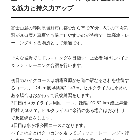
る筋力と持久力アップ
富士山麗の静岡県裾野市は都心から車で70分、8月の平均気
温が26.3度と真夏でも過ごしやすいのが特徴で、準高地トレ
ーニングをする場所として最適です。
そんな裾野でミドル～ロングを目指す中上級者向けにバイク
＆ラントレーニング合宿を行います。
初日のバイクコースは朝霧高原から道の駅なるさわを往復す
るコース、124km獲得標高2,143m、ヒルクライムに余裕の
ある場合はおかわりで反復練習をします。
2日目はスカイライン周回コース。距離109.62 km 総上昇量
距離 2,502 m。ヒルクライムに余裕のある場合はおかわり
で反復練習をします。
3日目は水ヶ塚公園コースになります。
バイクのあとはクロカンを走ってブリックトレーニングを行