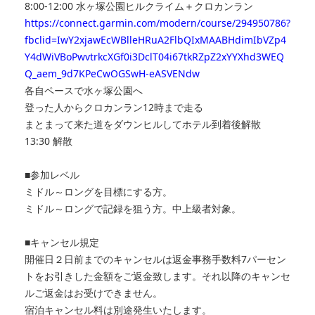
8:00-12:00 水ヶ塚公園ヒルクライム＋クロカンラン
https://connect.garmin.com/modern/course/294950786
?
fbclid=IwY2xjawEcWBlleHRuA2FlbQIxMAABHdimIbVZp4
Y4dWiVBoPwvtrkcXGf0i3DclT04i67tkRZpZ2xYYXhd3WEQ
Q_aem_9d7KPeCwOGSwH-eASVENdw
各自ペースで水ヶ塚公園へ
登った人からクロカンラン12時まで走る
まとまって来た道をダウンヒルしてホテル到着後解散
13:30 解散
■参加レベル
ミドル～ロングを目標にする方。
ミドル～ロングで記録を狙う方。中上級者対象。
■キャンセル規定
開催日２日前までのキャンセルは返金事務手数料7パーセン
トをお引きした金額をご返金致します。それ以降のキャンセ
ルご返金はお受けできません。
宿泊キャンセル料は別途発生いたします。