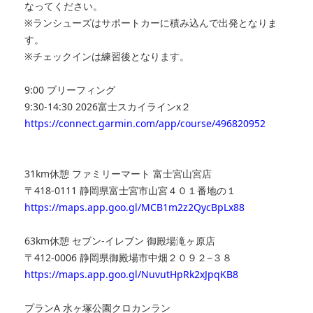
なってください。
※ランシューズはサポートカーに積み込んで出発となりま
す。
※チェックインは練習後となります。
9:00 ブリーフィング
9:30-14:30 2026富士スカイラインx２
https://connect.garmin.com/app/course/496820952
31km休憩 ファミリーマート 富士宮山宮店
〒418-0111 静岡県富士宮市山宮４０１番地の１
https://maps.app.goo.gl/MCB1m2z2QycBpLx88
63km休憩 セブン-イレブン 御殿場滝ヶ原店
〒412-0006 静岡県御殿場市中畑２０９２−３８
https://maps.app.goo.gl/NuvutHpRk2xJpqKB8
プランA 水ヶ塚公園クロカンラン