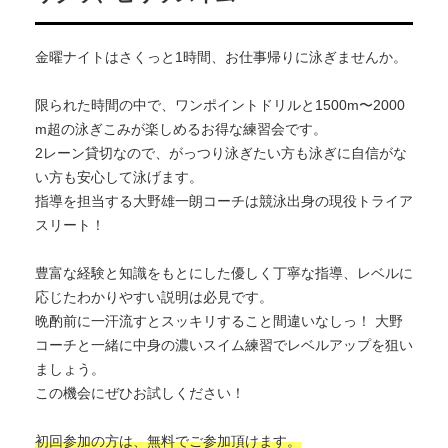
金曜ナイトはさくっと1時間、お仕事帰りに泳ぎませんか。
限られた時間の中で、ワンポイントドリルと1500m〜
2000
m超の泳ぎこみが楽しめるお得な練習会です。
2レーン貸切なので、
がっつり泳ぎたい方も泳ぎに自信がな
い方も安心して泳げます。
指導を担当する大野雄一朗コーチは競泳出身の現役トライア
スリー
ト！
豊富な経験と知識をもとにした優しく丁寧な指導、
レベルに
応じたわかりやすい説明は必見です。
晩酌前に一汗流すとスッキリすること間違いなしっ！ 大野
コーチと一緒に中身の濃いスイム練習でレベルアップを狙い
ま
しょう。
この機会にぜひお試しください！
初回参加の方は、無料でご参加頂けます。