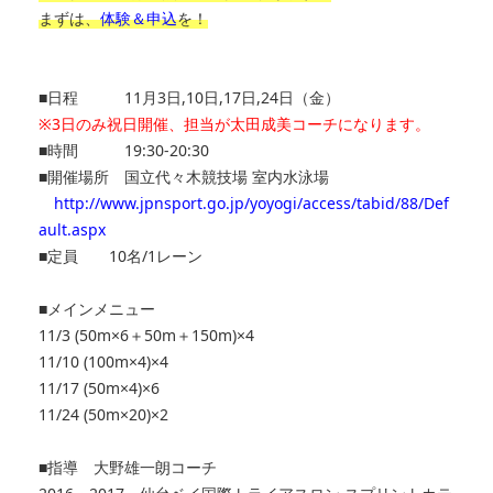
まずは、
体験＆申込
を！
■日程 11月3日,10日,17日,24日（金）
※3日のみ祝日開催、担当が太田成美コーチになります。
■時間
19:30-20:30
■開催場所
国立代々木競技場 室内水泳場
http://www.jpnsport.go.jp/yoyogi/access/tabid/88/Def
ault.aspx
■定員 10名/1レーン
■メインメニュー
11/3 (50m×6＋50m＋150m)×4
11/10 (100m×4)×4
11/17 (50m×4)×6
11/24 (50m×20)×2
■指導 大野雄一朗コーチ