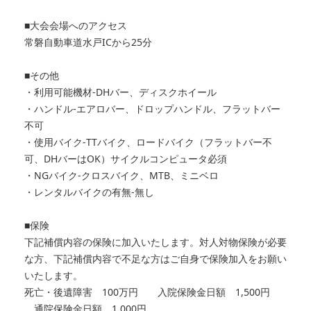
■大会会場へのアクセス
常磐自動車道水戸ICから25分
■その他
・利用可能機材-DHバー、ディスクホイール
・ハンドル-エアロバー、ドロップハンドル、フラットバー
不可
・使用バイク-TTバイク、ロードバイク（フラットバー不
可、DHバーはOK）サイクルコンピュータ必須
・NGバイク-クロスバイク、MTB、ミニベロ
・レンタルバイクの有無-無し
■保険
下記補償内容の保険に加入いたします。対人対物保険が必要
な方、下記補償内容で不足な方はご自身で保険加入をお願い
いたします。
死亡・後遺障害 100万円 入院保険金日額 1,500円
通院保険金日額 1,000円