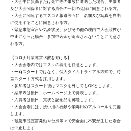
・大会中に負傷または死亡等の事故に遭遇した場合、主催者
及び大会関係者に対する責任の一切の免除に同意される方。
・大会に関連するマスコミ報道等々に、名前及び写真を自由
に使用することに同意される方。
・緊急事態宣言や気象状況、及びその他の理由で大会競技が
中止になった場合、参加申込金が返金されないことに同意さ
れる方。
【コロナ対策運営-3蜜を避ける】
・大会会場内ではマスクの着用を任意とします。
・一斉スタートではなく、個人タイムトライアル方式で、時
差スタート方式を採用します。
・参加者はスタート後はマスクを外してもOKとします。
・結果表は後日、ホームページ上で発表します。
・入賞者は後日、賞状と記念品を郵送します。
・大会会場には手洗い用の石鹸や消毒用のアルコールを完備
します。
・緊急事態宣言発動や台風等々で安全面に不安が生じた場合
は中止します