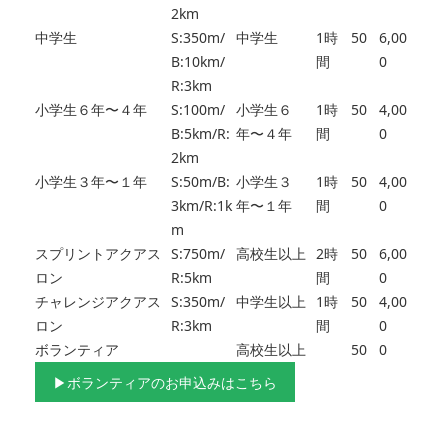
2km
中学生
S:350m/
中学生
1時
50
6,00
B:10km/
間
0
R:3km
小学生６年〜４年
S:100m/
小学生６
1時
50
4,00
B:5km/R:
年〜４年
間
0
2km
小学生３年〜１年
S:50m/B:
小学生３
1時
50
4,00
3km/R:1k
年〜１年
間
0
m
スプリントアクアス
S:750m/
高校生以上
2時
50
6,00
ロン
R:5km
間
0
チャレンジアクアス
S:350m/
中学生以上
1時
50
4,00
ロン
R:3km
間
0
ボランティア
高校生以上
50
0
▶ボランティアのお申込みはこちら