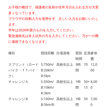
お子様の種目で、保護者の名前や生年月日を入れる方が大変
多くなっています。
ブラウザの自動入力を使用せず、正しい入力をお願いいたし
ます。
学年は2026年度のものを入力してください。
緊急連絡先は本人以外の方を入力してください。万が一の際
に連絡できなくなります。
種目
競技距離
出場資格
競技
定員
参加
時間
費
スプリント（ロード
S:750m/
高校生以上
3時
70
12,0
バイク・ＴＴバイ
B:20km/
間
00
ク）
R:5km
チャレンジＡ
S:350m/
高校生以上
1時
50+
8,00
B:10km/
間
15
0
R:3km
チャレンジＢ
S:100m/
高校生以上
1時
50
7,00
B:5km/R:
間
0