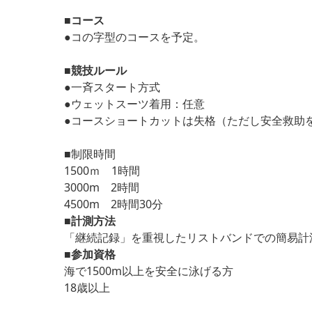
■コース
●コの字型のコースを予定。
■競技ルール
●一斉スタート方式
●ウェットスーツ着用：任意
●コースショートカットは失格（ただし安全救助
■制限時間
1500ｍ 1時間
3000m 2時間
4500m 2時間30分
■計測方法
「継続記録」を重視したリストバンドでの簡易計
■参加資格
海で1500m以上を安全に泳げる方
18歳以上